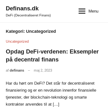
Videre
Definans.dk
til
Menu
DeFi (Decentraliseret Finans)
indhold
Kategori:
Uncategorized
Uncategorized
Opdag DeFi-verdenen: Eksempler
på decentral finans
af
definans
maj 2, 2023
Ingen
kommentarer
Har du hørt om DeFi? Det står for decentraliseret
finansiering og er en revolution innenfor finansielle
tjenester, der blockchain-teknologi og smarte
kontrakter anvendes til at […]